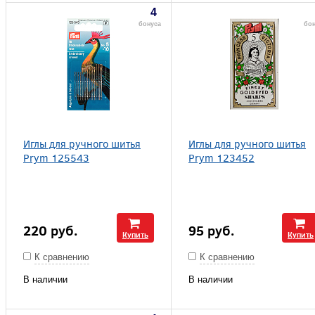
4
бонуса
бо
Иглы для ручного шитья
Иглы для ручного шитья
Prym 125543
Prym 123452
220
руб.
95
руб.
Купить
Купить
К сравнению
К сравнению
В наличии
В наличии