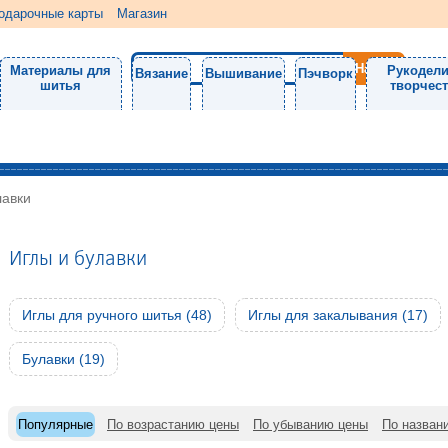
одарочные карты
Магазин
Материалы для
Рукодели
Вязание
Вышивание
Пэчворк
шитья
творчес
лавки
Иглы и булавки
Иглы для ручного шитья (48)
Иглы для закалывания (17)
Булавки (19)
Популярные
По возрастанию цены
По убыванию цены
По назван