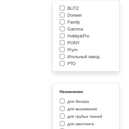
BLITZ
Donwei
Family
Gamma
Hobby&Pro
PONY
Prym
Игольный завод
РТО
Назначение
для бисера
для вышивания
для грубых тканей
для квилтинга