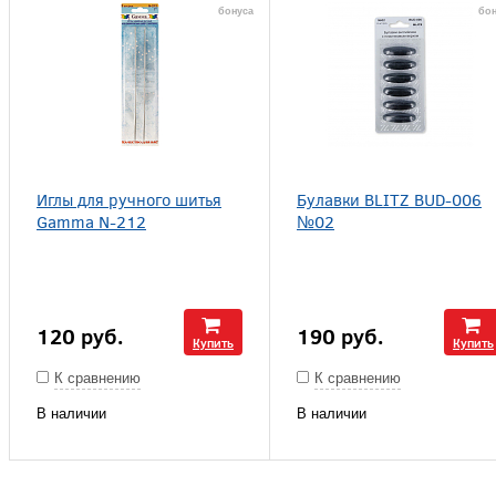
бонуса
бон
Иглы для ручного шитья
Булавки BLITZ BUD-006
Gamma N-212
№02
120
руб.
190
руб.
Купить
Купить
К сравнению
К сравнению
В наличии
В наличии