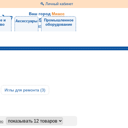
Личный кабинет
Ваш город
Миасс
8 (3513) 57-98-11
е и
Промышленное
Аксессуары
тво
оборудование
Напишите нам
Иглы для ремонта (3)
ию