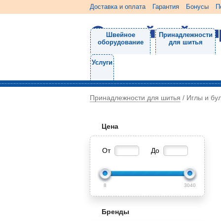
Доставка и оплата
Гарантия
Бонусы
П
Швейное
Принадлежности
оборудование
для шитья
Услуги
Принадлежности для шитья
/
Иглы и бу
Цена
От
До
8
3040
Бренды