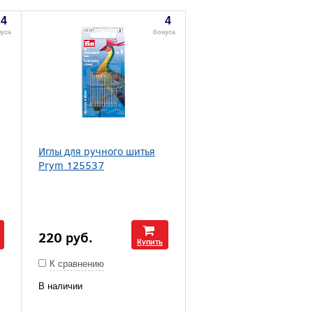
4
4
уса
бонуса
Иглы для ручного шитья
Prym 125537
220
руб.
Купить
К сравнению
В наличии