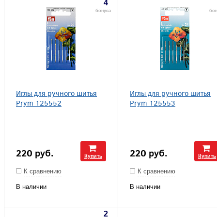
4
бонуса
бон
Иглы для ручного шитья
Иглы для ручного шитья
Prym 125552
Prym 125553
220
руб.
220
руб.
Купить
Купить
К сравнению
К сравнению
В наличии
В наличии
2