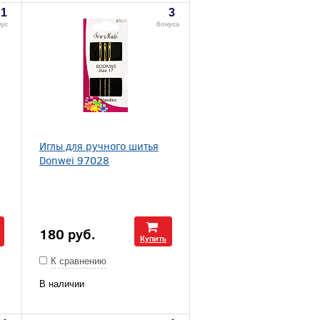
1
3
нус
бонуса
Иглы для ручного шитья
Donwei 97028
180
руб.
Купить
К сравнению
В наличии