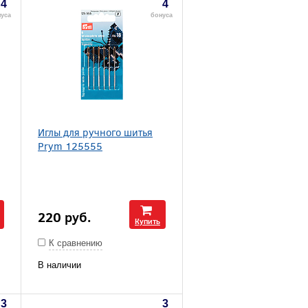
4
4
уса
бонуса
Иглы для ручного шитья
Prym 125555
220
руб.
Купить
К сравнению
В наличии
3
3