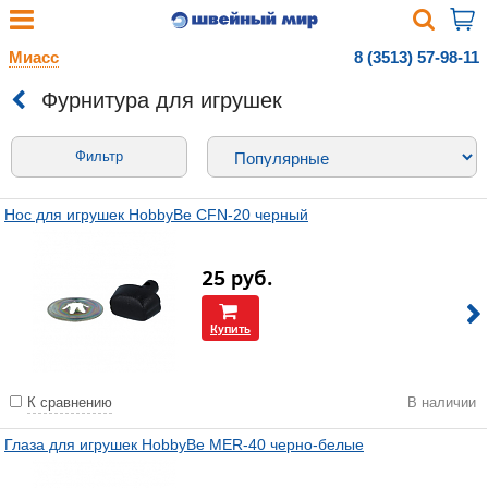
Миасс
8 (3513) 57-98-11
Фурнитура для игрушек
Фильтр
Нос для игрушек HobbyBe CFN-20 черный
25
руб.
Купить
К сравнению
В наличии
Глаза для игрушек HobbyBe MER-40 черно-белые