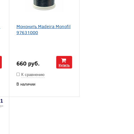
l
Мононить Madeira Monofil
97631000
660
руб.
Купить
К сравнению
В наличии
1
нус