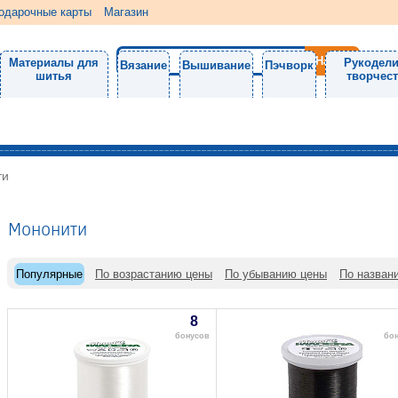
одарочные карты
Магазин
Материалы для
Рукодели
Вязание
Вышивание
Пэчворк
шитья
творчес
ти
Мононити
Популярные
По возрастанию цены
По убыванию цены
По назван
8
бонусов
бо