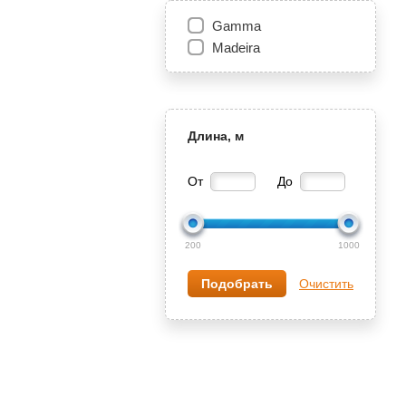
Gamma
Madeira
Длина, м
От
До
200
1000
Очистить