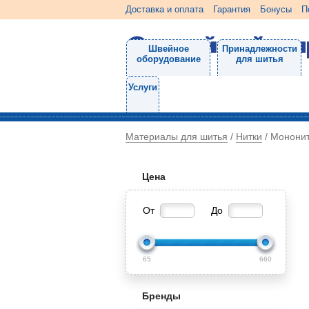
Доставка и оплата
Гарантия
Бонусы
П
Швейное
Принадлежности
оборудование
для шитья
Услуги
Материалы для шитья
Нитки
/
/
Монони
Цена
От
До
65
660
Бренды