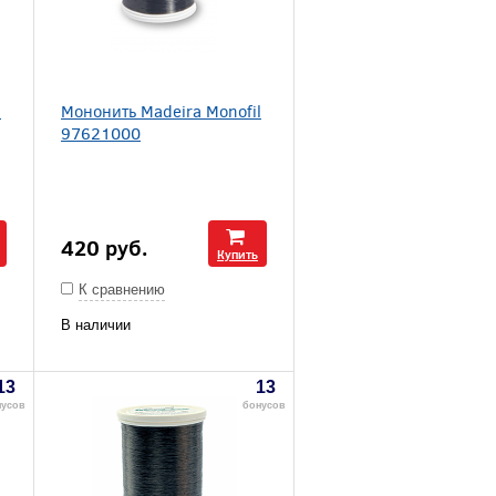
l
Мононить Madeira Monofil
97621000
420
руб.
Купить
К сравнению
В наличии
13
13
нусов
бонусов