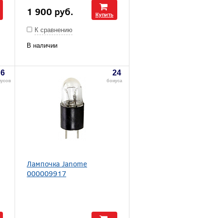
1 900
руб.
Купить
К сравнению
В наличии
6
24
нусов
бонуса
Лампочка Janome
000009917