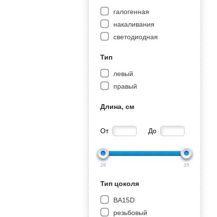
галогенная
накаливания
светодиодная
Тип
левый
правый
Длина, см
От
До
28
35
Тип цоколя
BA15D
резьбовый