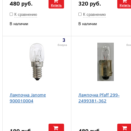
480
руб.
320
руб.
Купить
Купить
К сравнению
К сравнению
В наличии
В наличии
3
бонуса
бо
Лампочка Janome
Лампочка Pfaff 299-
900010004
2499381-362
190
руб.
480
руб.