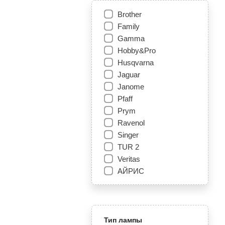
Brother
Family
Gamma
Hobby&Pro
Husqvarna
Jaguar
Janome
Pfaff
Prym
Ravenol
Singer
TUR 2
Veritas
АЙРИС
Тип лампы