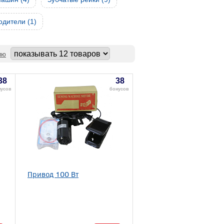
одители (1)
ию
38
38
нусов
бонусов
Привод 100 Вт