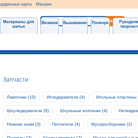
одарочные карты
Магазин
Материалы для
Рукодели
Вязание
Вышивание
Пэчворк
шитья
творчес
Запчасти
Лампочки (10)
Иглодержатели (4)
Игольные пластины 
Шпуледержатели (8)
Шпульные колпачки (4)
Нитевдев
Нижние ножи (3)
Петлители (4)
Мусоросборники (2)
Приводы (2)
Шнуры привода (2)
Масло для швейных м