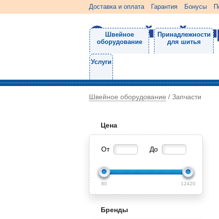
Доставка и оплата
Гарантия
Бонусы
П
Швейное
Принадлежности
оборудование
для шитья
Услуги
Швейное оборудование
/
Запчасти
Цена
От
До
80
12420
Бренды