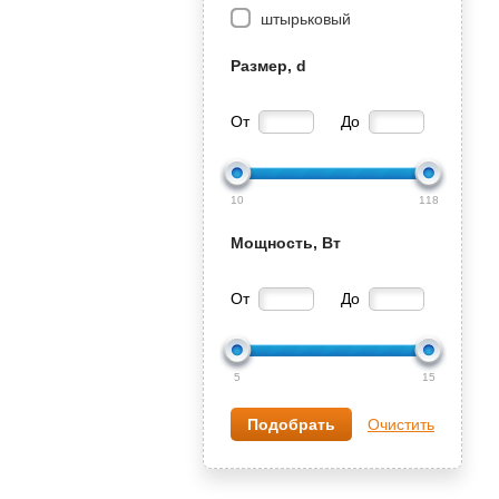
штырьковый
Размер, d
От
До
10
118
Мощность, Вт
От
До
5
15
Очистить