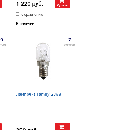
1 220
руб.
Купить
К сравнению
В наличии
9
7
нусов
бонусов
Лампочка Family 2358
350
руб.