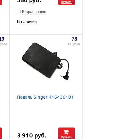
Купить
К сравнению
В наличии
19
78
нусов
бонусов
Педаль Singer 416436101
3 910
руб.
Купить