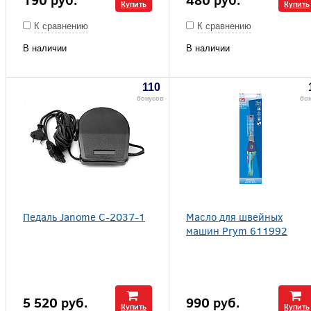
Купить
Купить
К сравнению
К сравнению
В наличии
В наличии
110
бонусов
бо
Педаль Janome С-2037-1
Масло для швейных
машин Prym 611992
5 520
руб.
990
руб.
Купить
Купить