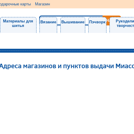
одарочные карты
Магазин
Материалы для
Рукодели
Вязание
Вышивание
Пэчворк
шитья
творчес
Адреса магазинов и пунктов выдачи Миас