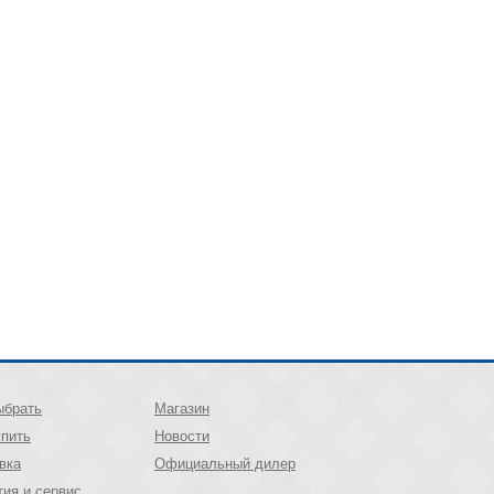
ыбрать
Магазин
упить
Новости
вка
Официальный дилер
тия и сервис