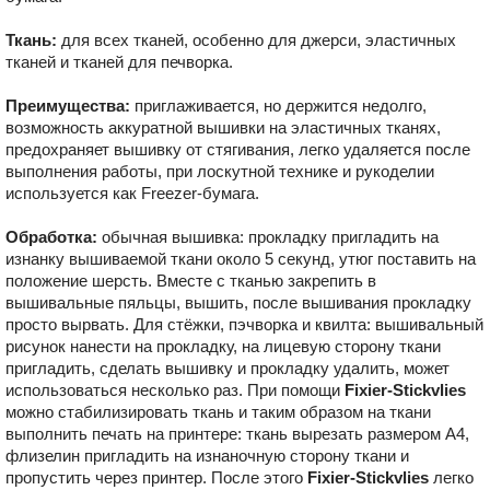
Ткань:
для всех тканей, особенно для джерси, эластичных
тканей и тканей для печворка.
Преимущества:
приглаживается, но держится недолго,
возможность аккуратной вышивки на эластичных тканях,
предохраняет вышивку от стягивания, легко удаляется после
выполнения работы, при лоскутной технике и рукоделии
используется как Freezer-бумага.
Обработка:
обычная вышивка: прокладку пригладить на
изнанку вышиваемой ткани около 5 секунд, утюг поставить на
положение шерсть. Вместе с тканью закрепить в
вышивальные пяльцы, вышить, после вышивания прокладку
просто вырвать. Для стёжки, пэчворка и квилта: вышивальный
рисунок нанести на прокладку, на лицевую сторону ткани
пригладить, сделать вышивку и прокладку удалить, может
использоваться несколько раз. При помощи
Fixier-Stickvlies
можно стабилизировать ткань и таким образом на ткани
выполнить печать на принтере: ткань вырезать размером A4,
флизелин пригладить на изнаночную сторону ткани и
пропустить через принтер. После этого
Fixier-Stickvlies
легко