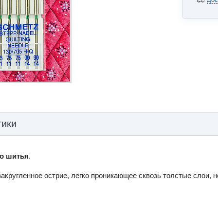
тики
го шитья
.
 закругленное острие, легко проникающее сквозь толстые слои, 