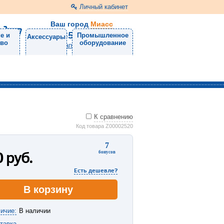
Личный кабинет
Ваш город
Миасс
8 (3513) 57-98-11
е и
Промышленное
Аксессуары
тво
оборудование
Напишите нам
К сравнению
Код товара Z00002520
7
0
руб.
бонусов
Есть дешевле?
В корзину
ичие:
В наличии
тавка