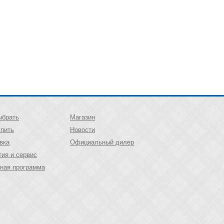
ыбрать
Магазин
упить
Новости
вка
Официальный дилер
тия и сервис
ная программа