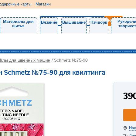
одарочные карты
Магазин
Материалы для
Рукодели
Вязание
Вышивание
Пэчворк
шитья
творчес
Иглы для швейных машин
/
Schmetz №75-90
 Schmetz №75-90 для квилтинга
39
Нал
Дос