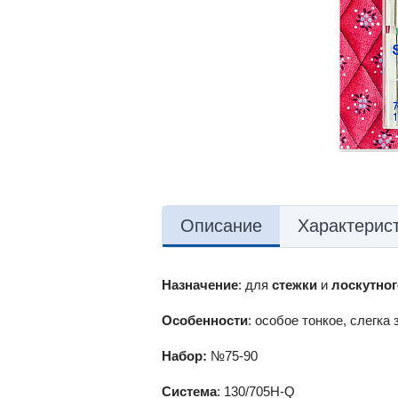
Описание
Характерис
Назначение
: для
стежки
и
лоскутно
Особенности
: особое тонкое, слегка
Набор:
№75-90
Система
: 130/705H-Q