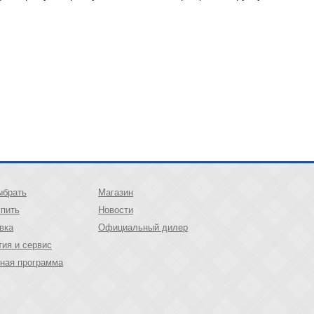
ыбрать
Магазин
упить
Новости
вка
Официальный дилер
тия и сервис
ная программа