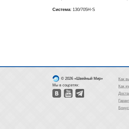
Система
: 130/705H-S
© 2026 «Швейный Мир»
Как в
Мы в соцсетях:
Как к
Доста
Гаран
Бонус