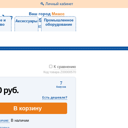
Личный кабинет
Ваш город
Миасс
8 (3513) 57-98-11
е и
Промышленное
Аксессуары
тво
оборудование
Напишите нам
К сравнению
Код товара Z00000570
7
0
руб.
бонусов
Есть дешевле?
В корзину
ичие:
В наличии
тавка