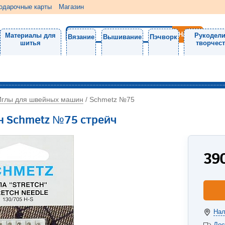
одарочные карты
Магазин
Материалы для
Рукодели
Вязание
Вышивание
Пэчворк
шитья
творчес
Иглы для швейных машин
/
Schmetz №75
н Schmetz №75 стрейч
39
Нал
Дос