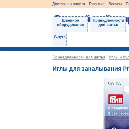
Доставка и оплата
Гарантия
Бонусы
П
Швейное
Принадлежности
оборудование
для шитья
Услуги
Принадлежности для шитья
Иглы и бу
/
Иглы для закалывания P