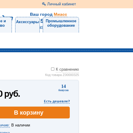
Личный кабинет
Ваш город
Миасс
8 (3513) 57-98-11
е и
Промышленное
Аксессуары
тво
оборудование
Напишите нам
К сравнению
Код товара Z00000325
14
0
руб.
бонусов
Есть дешевле?
В корзину
ичие:
В наличии
тавка