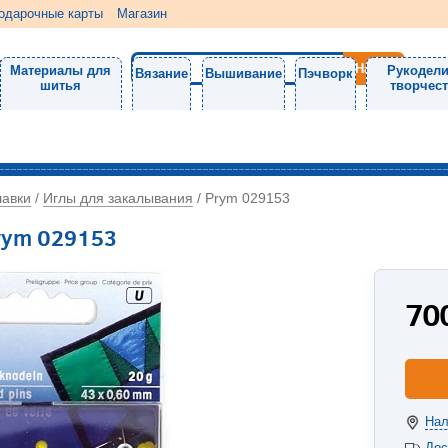
одарочные карты
Магазин
Материалы для
Рукодели
Вязание
Вышивание
Пэчворк
шитья
творчес
лавки
Иглы для закалывания
/
/
Prym 029153
rym 029153
70
Нал
Дос