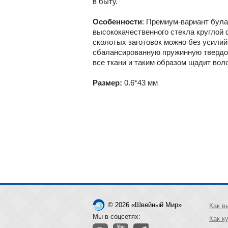
в быту.
Особенности
:
Премиум-вариант булав
высококачественного стекла круглой
сколотых заготовок можно без усилий
сбалансированную пружинную твердост
все ткани и таким образом щадит вол
Размер:
0.6*43 мм
© 2026 «Швейный Мир»
Как в
Мы в соцсетях:
Как к