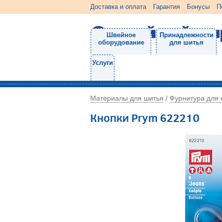
Доставка и оплата
Гарантия
Бонусы
П
Швейное
Принадлежности
оборудование
для шитья
Услуги
Материалы для шитья
Фурнитура для
/
Кнопки Prym 622210