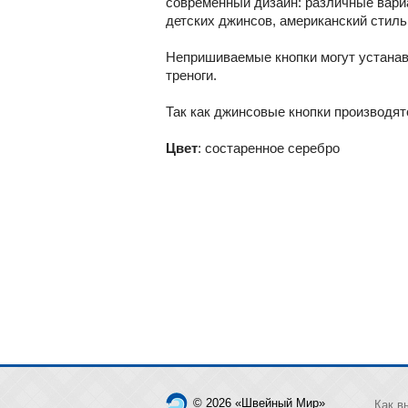
современный дизайн: различные вари
детских джинсов, американский стиль
Непришиваемые кнопки могут устанав
треноги.
Так как джинсовые кнопки производят
Цвет
: состаренное серебро
© 2026 «Швейный Мир»
Как в