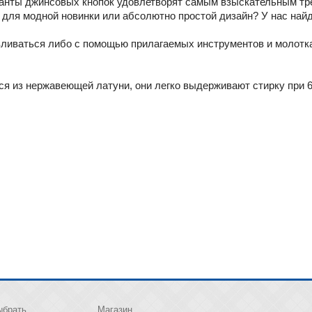
анты джинсовых кнопок удовлетворят самым взыскательным тр
 для модной новинки или абсолютно простой дизайн? У нас найде
ливаться либо с помощью прилагаемых инструментов и молотк
ся из нержавеющей латуни, они легко выдерживают стирку при 6
ыбрать
Магазин