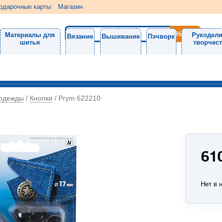
одарочные карты
Магазин
Материалы для
Рукодели
Вязание
Вышивание
Пэчворк
шитья
творчес
 одежды
Кнопки
/
/
Prym 622210
61
Нет в 