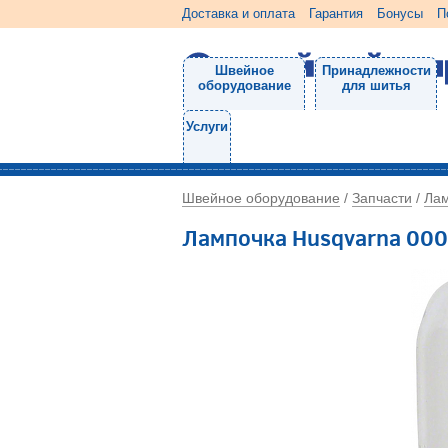
Доставка и оплата
Гарантия
Бонусы
П
Швейное
Принадлежности
оборудование
для шитья
Услуги
Швейное оборудование
Запчасти
Лам
/
/
Лампочка Husqvarna 00