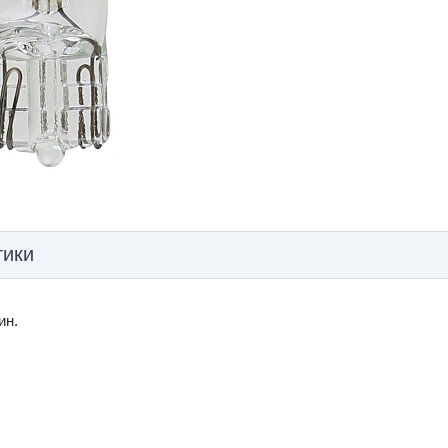
тики
ин.