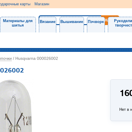
одарочные карты
Магазин
Материалы для
Рукодели
Вязание
Вышивание
Пэчворк
шитья
творчес
почки
/
Husqvarna 000026002
0026002
16
Нет в 