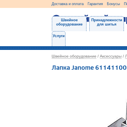
Доставка и оплата
Гарантия
Бонусы
П
Швейное
Принадлежности
оборудование
для шитья
Услуги
Швейное оборудование
Аксессуары
/
/
Лапка Janome 61141100