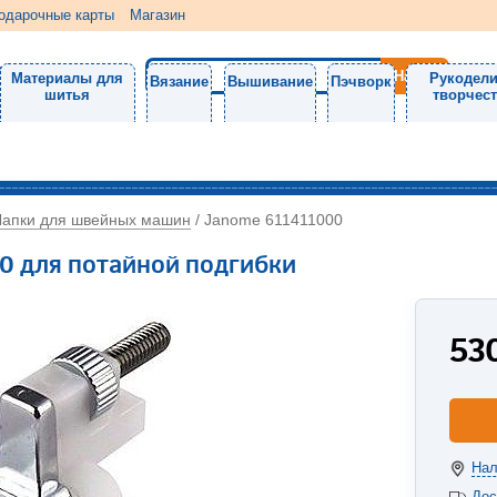
одарочные карты
Магазин
Материалы для
Рукодели
Вязание
Вышивание
Пэчворк
шитья
творчес
Лапки для швейных машин
/
Janome 611411000
0 для потайной подгибки
53
Нал
Дос