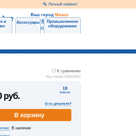
Личный кабинет
Ваш город
Миасс
8 (3513) 57-98-11
е и
Промышленное
Аксессуары
тво
оборудование
Напишите нам
К сравнению
Код товара Z00000562
10
0
руб.
бонусов
Есть дешевле?
В корзину
ичие:
В наличии
тавка