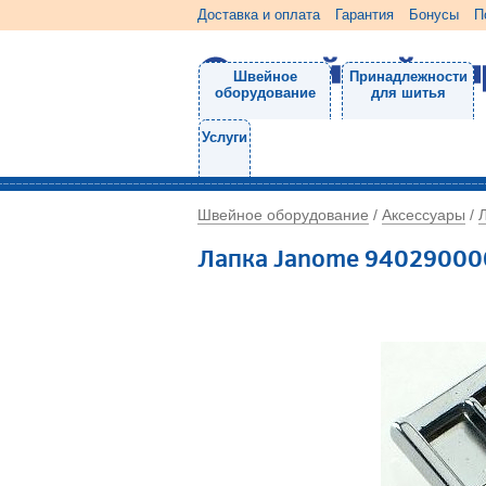
Доставка и оплата
Гарантия
Бонусы
П
Швейное
Принадлежности
оборудование
для шитья
Услуги
Швейное оборудование
Аксессуары
/
/
Лапка Janome 94029000