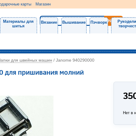
одарочные карты
Магазин
Материалы для
Рукодели
Вязание
Вышивание
Пэчворк
шитья
творчес
Лапки для швейных машин
/
Janome 940290000
0 для пришивания молний
35
Нет в 