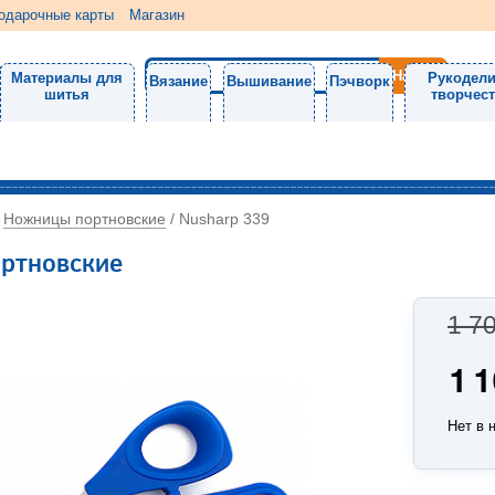
одарочные карты
Магазин
Материалы для
Рукодели
Вязание
Вышивание
Пэчворк
шитья
творчес
Ножницы портновские
/
/
Nusharp 339
ортновские
1 7
1 
Нет в 