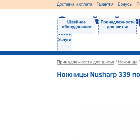
Доставка и оплата
Гарантия
Бонусы
П
Швейное
Принадлежности
оборудование
для шитья
Услуги
Принадлежности для шитья
Ножницы
/
Ножницы Nusharp 339 п