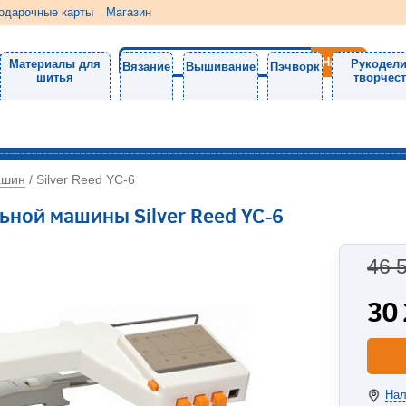
одарочные карты
Магазин
Материалы для
Рукодели
Вязание
Вышивание
Пэчворк
шитья
творчес
ашин
/
Silver Reed YC-6
ьной машины Silver Reed YC-6
46 
30
Нал