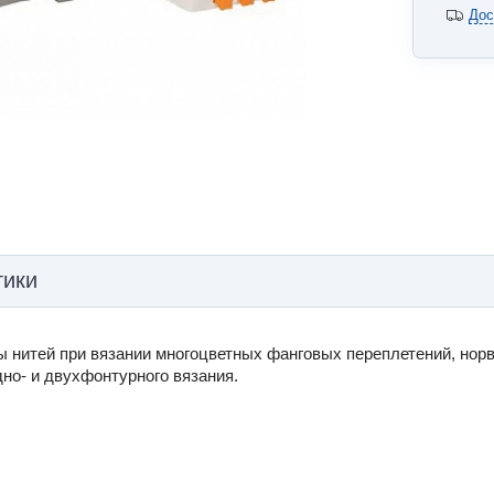
Дос
тики
 нитей при вязании многоцветных фанговых переплетений, норв
но- и двухфонтурного вязания.