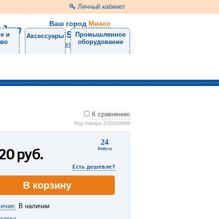
Личный кабинет
Ваш город
Миасс
8 (3513) 57-98-11
е и
Промышленное
Аксессуары
тво
оборудование
Напишите нам
К сравнению
Код товара Z00000469
24
220
руб.
бонуса
Есть дешевле?
В корзину
ичие:
В наличии
тавка