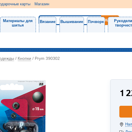
одарочные карты
Магазин
Материалы для
Рукодели
Вязание
Вышивание
Пэчворк
шитья
творчес
 одежды
Кнопки
/
/
Prym 390302
1 
Нал
Дос